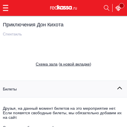
с
9:00
до
23:00
Приключения Дон Кихота
Заказать
обратный
Спектакль
звонок
Главная
Все события
Выбрать мероприятие
Инди
Cхема зала
(
в новой вкладке
)
Все события
Как купить
Электронная музыка
Rap, hip-hop, RnB
Билеты
Все события
Контакты
Панк
Поэтический вечер
Друзья, на данный момент билетов на это мероприятие нет.
Если появятся свободные билеты, мы обязательно добавим их
Все события
Выбрать другой город
Концерты на теплоходе
на сайт.
Опера