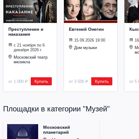
Металл
Преступление и
Евгений Онегин
Кыс
наказание
15.09.2026 19:00
16
с 21 ноября по 6
Дом музыки
Мо
декабря 2026 г.
м
Московский театр
мюзикла
Купить
Купить
от 1 000 ₽
от 3 500 ₽
от 5 
Площадки в категории "Музей"
Московский
планетарий