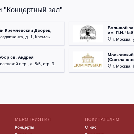
и "Концертный зал"
Большой за
ый Кремлевский Дворец
им. П.И. Ча
Воздвиженка, д. 1, Кремль.
г. Москва, 
Московский
обор св. Андрея
(Светлановс
есенский пер., д. 8/5, стр. 3.
г. Москва, К
МЕРОПРИЯТИЯ
ПОКУПАТЕЛЯМ
Концерты
О нас