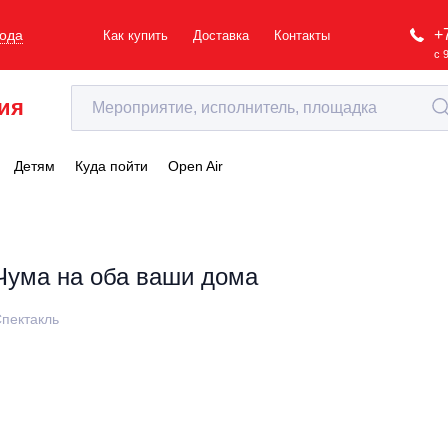
+
рода
Как купить
Доставка
Контакты
с 
ия
Детям
Куда пойти
Open Air
Чума на оба ваши дома
пектакль