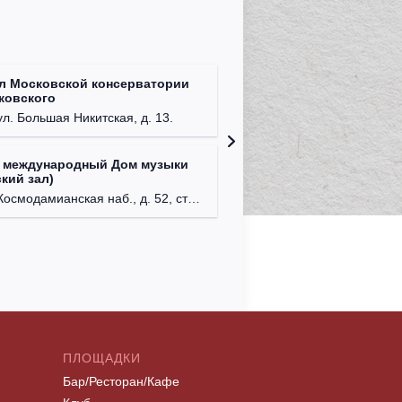
л Московской консерватории
Централ
йковского
г. Моск
ул. Большая Никитская, д. 13.
 международный Дом музыки
Клуб Ba
кий зал)
г. Моск
осмодамианская наб., д. 52, стр. 8.
ПЛОЩАДКИ
Бар/Ресторан/Кафе