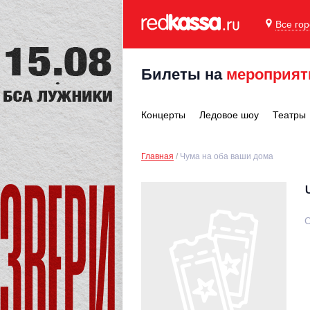
Все го
Билеты на
мероприят
Концерты
Ледовое шоу
Театры
Главная
Чума на оба ваши дома
С