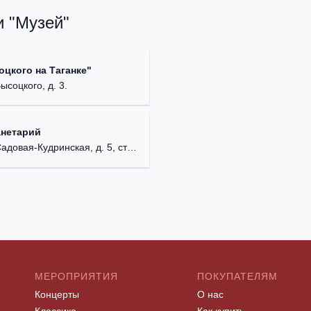
и "Музей"
цкого на Таганке"
Высоцкого, д. 3.
анетарий
довая-Кудринская, д. 5, стр. 1.
МЕРОПРИЯТИЯ
ПОКУПАТЕЛЯМ
Концерты
О нас
Классика
Как купить