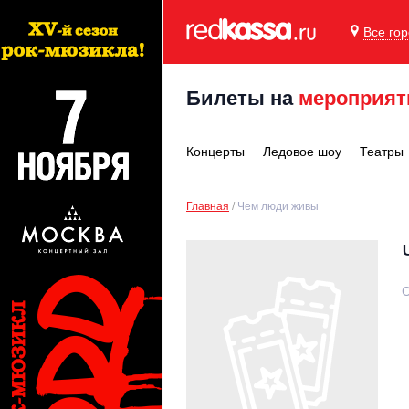
Все го
Билеты на
мероприят
Концерты
Ледовое шоу
Театры
Главная
Чем люди живы
С