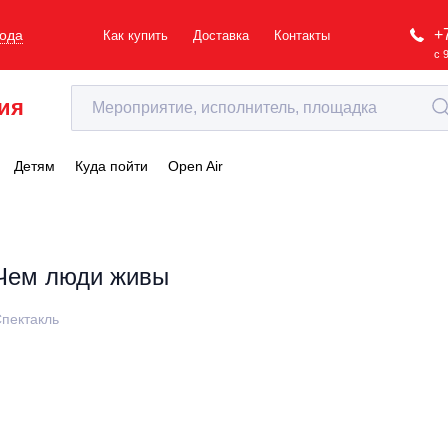
+
рода
Как купить
Доставка
Контакты
с 
ия
Детям
Куда пойти
Open Air
Чем люди живы
пектакль