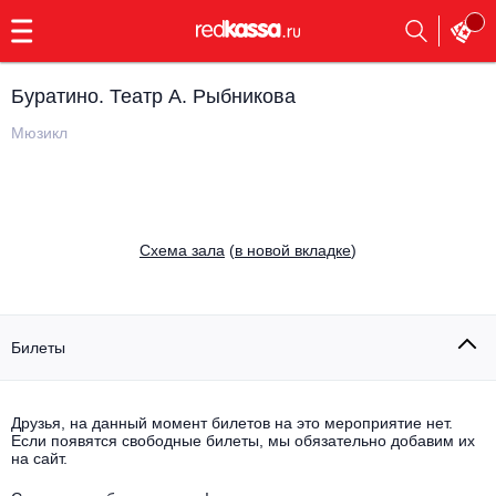
с
9:00
до
23:00
Буратино. Театр А. Рыбникова
Заказать
обратный
Мюзикл
звонок
Главная
Все события
Выбрать мероприятие
Инди
Cхема зала
(
в новой вкладке
)
Все события
Как купить
Электронная музыка
Rap, hip-hop, RnB
Билеты
Все события
Контакты
Панк
Поэтический вечер
Друзья, на данный момент билетов на это мероприятие нет.
Если появятся свободные билеты, мы обязательно добавим их
Все события
Выбрать другой город
Концерты на теплоходе
на сайт.
Опера