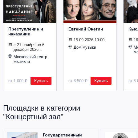
Металл
Преступление и
Евгений Онегин
Кыс
наказание
15.09.2026 19:00
16
с 21 ноября по 6
Дом музыки
Мо
декабря 2026 г.
м
Московский театр
мюзикла
Купить
Купить
от 1 000 ₽
от 3 500 ₽
от 5 
Площадки в категории
"Концертный зал"
Государственный