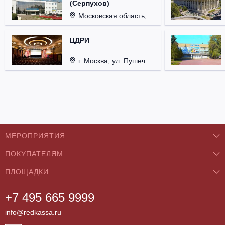
(Серпухов)
Московская область, г. Серпухов, ул. Советская, д. 90.
ЦДРИ
г. Москва, ул. Пушечная, д. 9/6, стр. 1.
МЕРОПРИЯТИЯ
ПОКУПАТЕЛЯМ
Концерты
ПЛОЩАДКИ
О нас
Классика
+7 495 665 9999
Бар/Ресторан/Кафе
Как купить
Театры
info@redkassa.ru
Клуб
Возврат билетов
Фестивали