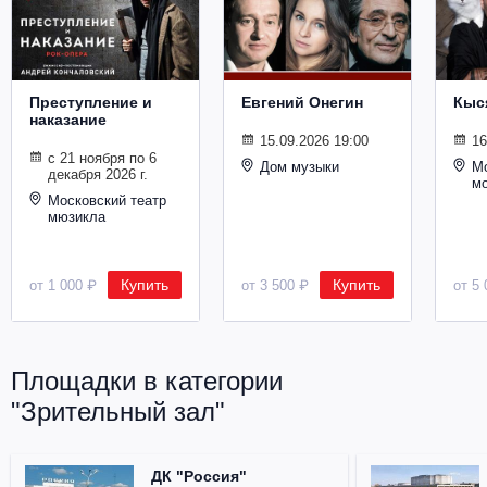
Металл
Преступление и
Евгений Онегин
Кыс
наказание
15.09.2026 19:00
16
с 21 ноября по 6
Дом музыки
Мо
декабря 2026 г.
м
Московский театр
мюзикла
Купить
Купить
от 1 000 ₽
от 3 500 ₽
от 5 
Площадки в категории
"Зрительный зал"
ДК "Россия"