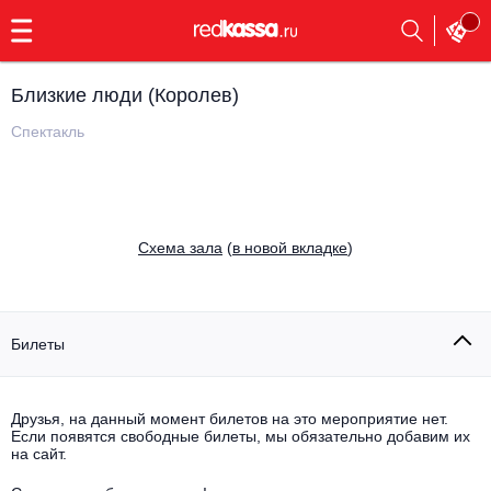
с
9:00
до
23:00
Близкие люди (Королев)
Заказать
обратный
Спектакль
звонок
Главная
Все события
Выбрать мероприятие
Инди
Cхема зала
(
в новой вкладке
)
Все события
Как купить
Электронная музыка
Rap, hip-hop, RnB
Билеты
Все события
Контакты
Панк
Поэтический вечер
Друзья, на данный момент билетов на это мероприятие нет.
Если появятся свободные билеты, мы обязательно добавим их
Все события
Выбрать другой город
Концерты на теплоходе
на сайт.
Опера