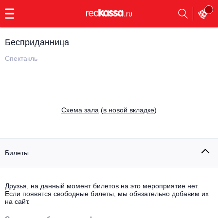
с
9:00
до
23:00
Бесприданница
Заказать
обратный
Спектакль
звонок
Главная
Все события
Выбрать мероприятие
Инди
Cхема зала
(
в новой вкладке
)
Все события
Как купить
Электронная музыка
Rap, hip-hop, RnB
Билеты
Все события
Контакты
Панк
Опера
Друзья, на данный момент билетов на это мероприятие нет.
Если появятся свободные билеты, мы обязательно добавим их
Все события
Выбрать другой город
Концерты на теплоходе
на сайт.
Известные актёры