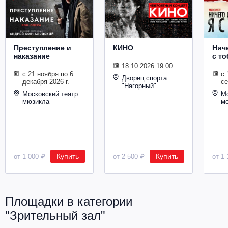
Металл
Преступление и
КИНО
Ниче
наказание
с то
18.10.2026 19:00
с 21 ноября по 6
с 
Дворец спорта
декабря 2026 г.
се
"Нагорный"
Московский театр
Мо
мюзикла
м
Купить
Купить
от 1 000 ₽
от 2 500 ₽
от 1 
Площадки в категории
"Зрительный зал"