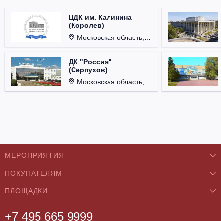
ЦДК им. Калинина
(Королев)
Московская область, г. Королёв, ул. Терешковой, д. 1.
ДК "Россия"
(Серпухов)
Московская область, г. Серпухов, ул. Советская, д. 90.
МЕРОПРИЯТИЯ
ПОКУПАТЕЛЯМ
Концерты
ПЛОЩАДКИ
О нас
Классика
+7 495 665 9999
Бар/Ресторан/Кафе
Как купить
Театры