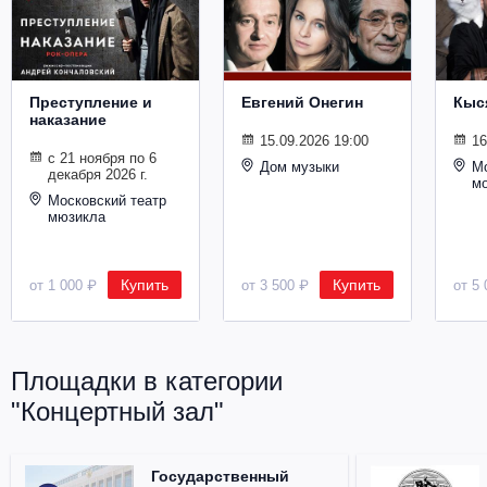
Металл
Преступление и
Евгений Онегин
Кыс
наказание
15.09.2026 19:00
16
с 21 ноября по 6
Дом музыки
Мо
декабря 2026 г.
м
Московский театр
мюзикла
Купить
Купить
от 1 000 ₽
от 3 500 ₽
от 5 
Площадки в категории
"Концертный зал"
Государственный