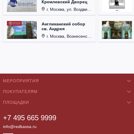
Кремлевский Дворец
г. Москва, ул. Воздвиженка, д. 1, Кремль.
Англиканский собор
св. Андрея
г. Москва, Вознесенский пер., д. 8/5, стр. 3.
МЕРОПРИЯТИЯ
ПОКУПАТЕЛЯМ
Концерты
ПЛОЩАДКИ
О нас
Классика
+7 495 665 9999
Бар/Ресторан/Кафе
Как купить
Театры
info@redkassa.ru
Клуб
Возврат билетов
Фестивали