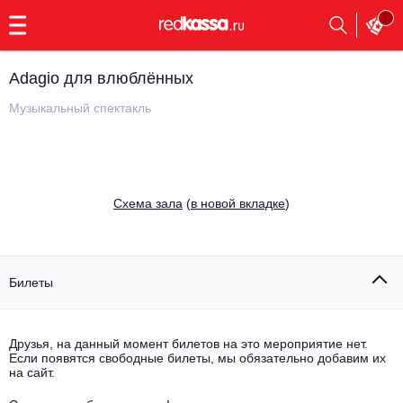
с
9:00
до
23:00
Adagio для влюблённых
Заказать
обратный
Музыкальный спектакль
звонок
Главная
Все события
Выбрать мероприятие
Инди
Cхема зала
(
в новой вкладке
)
Все события
Как купить
Электронная музыка
Rap, hip-hop, RnB
Билеты
Все события
Контакты
Панк
Поэтический вечер
Друзья, на данный момент билетов на это мероприятие нет.
Если появятся свободные билеты, мы обязательно добавим их
Все события
Выбрать другой город
Концерты на теплоходе
на сайт.
Опера