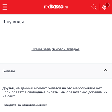
с
9:00
до
23:00
Шоу воды
Заказать
обратный
звонок
Главная
Все события
Cхема зала
(
в новой вкладке
)
Выбрать мероприятие
Инди
Все события
Как купить
Электронная музыка
Билеты
Rap, hip-hop, RnB
Все события
Друзья, на данный момент билетов на это мероприятие нет.
Контакты
Панк
Если появятся свободные билеты, мы обязательно добавим их
Поэтический вечер
на сайт.
Все события
Выбрать другой город
Концерты на теплоходе
Опера
Следите за обновлениями!