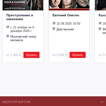
Металл
Преступление и
Евгений Онегин
Кыс
наказание
15.09.2026 19:00
16
с 21 ноября по 6
Дом музыки
Мо
декабря 2026 г.
м
Московский театр
мюзикла
Купить
Купить
от 1 000 ₽
от 3 500 ₽
от 5 
МЕРОПРИЯТИЯ