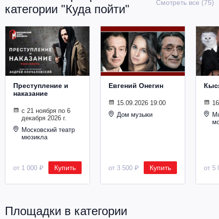
Смотреть все (75)
категории "Куда пойти"
Металл
Преступление и
Евгений Онегин
Кыс
наказание
15.09.2026 19:00
16
с 21 ноября по 6
Дом музыки
Мо
декабря 2026 г.
м
Московский театр
мюзикла
Купить
Купить
от 1 000 ₽
от 3 500 ₽
от 5 
Площадки в категории