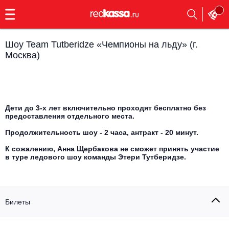
с
9:00
до
23:00
Шоу Team Tutberidze «Чемпионы на льду» (г.
Заказать
Москва)
обратный
звонок
Главная
Все события
Выбрать мероприятие
Инди
Дети до 3-х лет включительно проходят бесплатно без
предоставления отдельного места.
Все события
Продолжительность шоу - 2 часа, антракт - 20 минут.
Как купить
Электронная музыка
К сожалению, Анна Щербакова не сможет принять участие
в туре ледового шоу команды Этери Тутберидзе.
Rap, hip-hop, RnB
Все события
Контакты
Панк
Поэтический вечер
Билеты
Все события
Выбрать другой город
Концерты на теплоходе
Опера