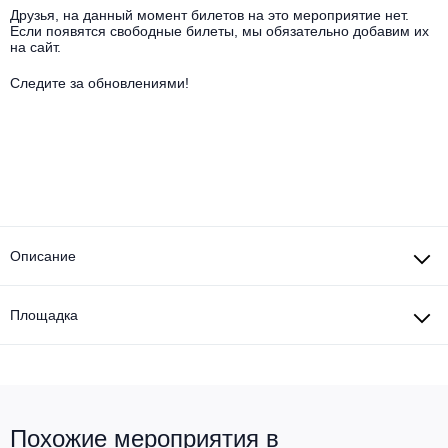
Другое для детей
Поп и эстрада
Друзья, на данный момент билетов на это мероприятие нет.
Известные актёры
Если появятся свободные билеты, мы обязательно добавим их
Все события
на сайт.
Детский концерт
Альтернатива
Комедия
Следите за обновлениями!
Детский спектакль
Классическая музыка
Все события
Творческий вечер
Детское шоу
Круиз Фест
Мюзикл, оперетта
Детский мюзикл
Open-air на ВДНХ
Балет
Описание
Джаз и блюз
Драма
Этно, фолк, кантри
Площадка
Музыкальный спектакль
Рок
Спектакль
Шансон, романс, авторская песня
Иммерсивный спектакль
Похожие мероприятия в