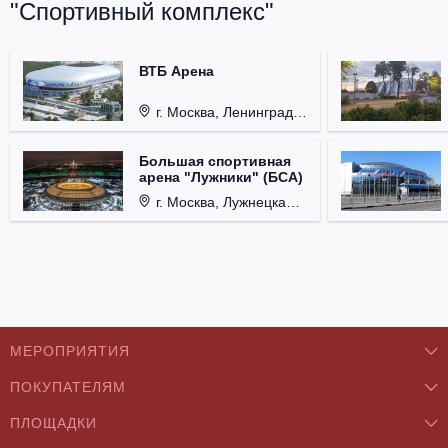
"Спортивный комплекс"
ВТБ Арена
г. Москва, Ленинградский проспект, д. 36
Большая спортивная
арена "Лужники" (БСА)
г. Москва, Лужнецкая набережная, д. 24
МЕРОПРИЯТИЯ
ПОКУПАТЕЛЯМ
Концерты
ПЛОЩАДКИ
О нас
Классика