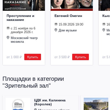
Металл
Преступление и
Евгений Онегин
Кыс
наказание
15.09.2026 19:00
16
с 21 ноября по 6
Дом музыки
Мо
декабря 2026 г.
м
Московский театр
мюзикла
Купить
Купить
от 1 000 ₽
от 3 500 ₽
от 5 
Площадки в категории
"Зрительный зал"
ЦДК им. Калинина
(Королев)