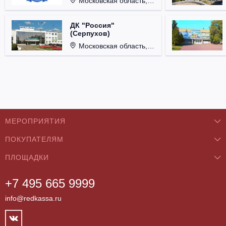
Московская область, г. Королёв, ул. Терешковой, д. 1.
ДК "Россия"
(Серпухов)
Московская область, г. Серпухов, ул. Советская, д. 90.
МЕРОПРИЯТИЯ
ПОКУПАТЕЛЯМ
Концерты
ПЛОЩАДКИ
О нас
Классика
+7 495 665 9999
Бар/Ресторан/Кафе
Как купить
Театры
info@redkassa.ru
Клуб
Возврат билетов
Фестивали
Концертный зал
Контакты
Спорт