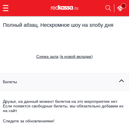
с
9:00
до
23:00
Полный абзац. Нескромное шоу на злобу дня
Заказать
обратный
звонок
Главная
Все события
Cхема зала
(
в новой вкладке
)
Выбрать мероприятие
Инди
Все события
Как купить
Электронная музыка
Билеты
Rap, hip-hop, RnB
Все события
Друзья, на данный момент билетов на это мероприятие нет.
Контакты
Панк
Если появятся свободные билеты, мы обязательно добавим их
Поэтический вечер
на сайт.
Все события
Выбрать другой город
Концерты на теплоходе
Опера
Следите за обновлениями!