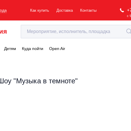
+
рода
Как купить
Доставка
Контакты
с 
ия
Детям
Куда пойти
Open Air
Шоу "Музыка в темноте"