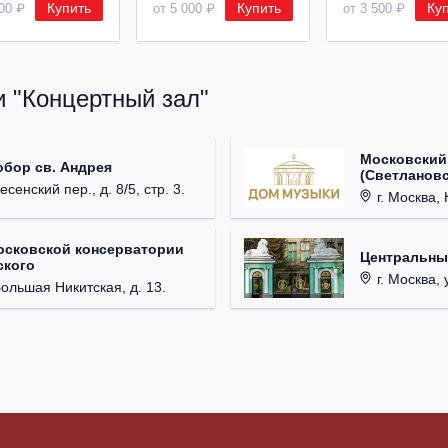
Купить
Купить
Ку
500 ₽
от 5 000 ₽
от 3 500 ₽
и "Концертный зал"
Московский
обор св. Андрея
(Светлановс
есенский пер., д. 8/5, стр. 3.
г. Москва, К
осковской консерватории
Центральны
ского
г. Москва, 
Большая Никитская, д. 13.