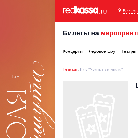
Все го
Билеты на
мероприят
Концерты
Ледовое шоу
Театры
Главная
Шоу "Музыка в темноте"