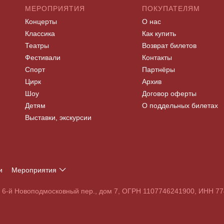
МЕРОПРИЯТИЯ
ПОКУПАТЕЛЯМ
Концерты
О нас
Классика
Как купить
Театры
Возврат билетов
Фестивали
Контакты
Спорт
Партнёры
Цирк
Архив
Шоу
Договор оферты
Детям
О поддельных билетах
Выставки, экскурсии
и
Мероприятия
Т
У
Ф
Х
Ц
Ч
Ш
Щ
Э
Ю
Я
, 6-й Новоподмосковный пер., дом 7, ОГРН 1107746241900, ИНН 
S
T
U
V
W
X
Y
Z