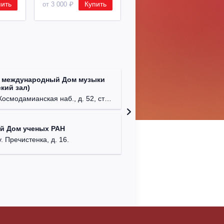
пить
Купить
Купить
от 3 000 ₽
от 8 500 ₽
 международный Дом музыки
Клуб Ba
кий зал)
г. Моск
осмодамианская наб., д. 52, стр. 8.
Централ
й Дом ученых РАН
г. Моск
у. Пречистенка, д. 16.