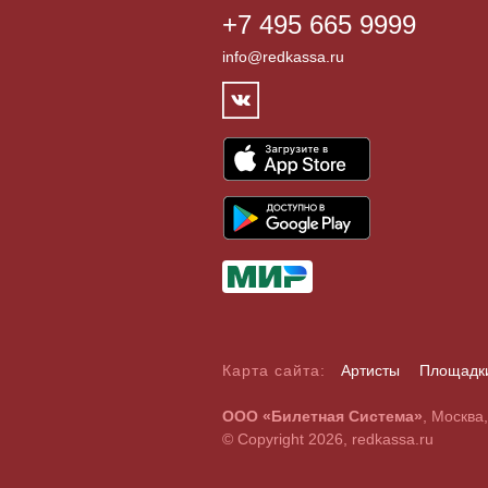
+7 495 665 9999
info@redkassa.ru
Карта сайта:
Артисты
Площадк
А
Б
В
Г
Д
Е
Ж
З
И
Й
К
Л
М
Н
О
П
Р
С
ООО «Билетная Система»
, Москва
A
B
C
D
E
F
G
H
I
J
K
L
M
N
O
P
Q
R
© Copyright 2026, redkassa.ru
0
1
2
3
4
5
6
7
8
9