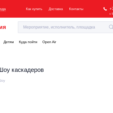
+
рода
Как купить
Доставка
Контакты
с 
ия
Детям
Куда пойти
Open Air
Шоу каскадеров
Шоу