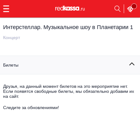
с
9:00
до
23:00
Интерстеллар. Музыкальное шоу в Планетарии 1
Заказать
обратный
Концерт
звонок
Главная
Все события
Билеты
Выбрать мероприятие
Инди
Все события
Как купить
Электронная музыка
Друзья, на данный момент билетов на это мероприятие нет.
Если появятся свободные билеты, мы обязательно добавим их
на сайт.
Rap, hip-hop, RnB
Все события
Следите за обновлениями!
Контакты
Панк
Поэтический вечер
Все события
Выбрать другой город
Концерты на теплоходе
Опера