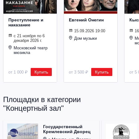
Металл
Преступление и
Евгений Онегин
Кыс
наказание
15.09.2026 19:00
16
с 21 ноября по 6
Дом музыки
Мо
декабря 2026 г.
м
Московский театр
мюзикла
Купить
Купить
от 1 000 ₽
от 3 500 ₽
от 5 
Площадки в категории
"Концертный зал"
Государственный
Кремлевский Дворец