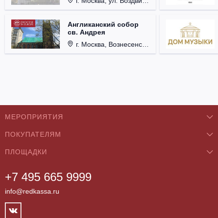
г. Москва, ул. Воздвиженка, д. 1, Кремль.
Англиканский собор
св. Андрея
г. Москва, Вознесенский пер., д. 8/5, стр. 3.
МЕРОПРИЯТИЯ
ПОКУПАТЕЛЯМ
Концерты
ПЛОЩАДКИ
О нас
Классика
+7 495 665 9999
Бар/Ресторан/Кафе
Как купить
Театры
info@redkassa.ru
Клуб
Возврат билетов
Фестивали
Концертный зал
Контакты
Спорт