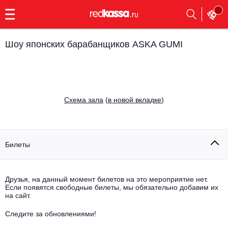
с
9:00
до
23:00
Шоу японских барабанщиков ASKA GUMI
Заказать
обратный
звонок
Главная
Все события
Cхема зала
(
в новой вкладке
)
Выбрать мероприятие
Инди
Все события
Как купить
Электронная музыка
Билеты
Rap, hip-hop, RnB
Все события
Друзья, на данный момент билетов на это мероприятие нет.
Контакты
Панк
Если появятся свободные билеты, мы обязательно добавим их
Поэтический вечер
на сайт.
Все события
Выбрать другой город
Концерты на теплоходе
Опера
Следите за обновлениями!