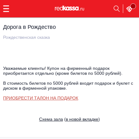
с
9:00
до
23:00
Дорога в Рождество
Заказать
обратный
Рождественская сказка
звонок
Главная
Все события
Выбрать мероприятие
Инди
Уважаемые клиенты! Купон на фирменный подарок
приобретается отдельно (кроме билетов по 5000 рублей).
Все события
Как купить
Электронная музыка
В стоимость билетов по 5000 рублей входит подарок и буклет с
диском в фирменной упаковке.
Rap, hip-hop, RnB
ПРИОБРЕСТИ ТАЛОН НА ПОДАРОК
Все события
Контакты
Панк
Поэтический вечер
Cхема зала
(
в новой вкладке
)
Все события
Выбрать другой город
Концерты на теплоходе
Опера