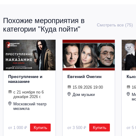
Металл
Похожие мероприятия в
Смотреть все (75)
категории "Куда пойти"
Преступление и
Евгений Онегин
Кыс
наказание
15.09.2026 19:00
16
с 21 ноября по 6
Дом музыки
Мо
декабря 2026 г.
м
Московский театр
мюзикла
Купить
Купить
от 1 000 ₽
от 3 500 ₽
от 5 