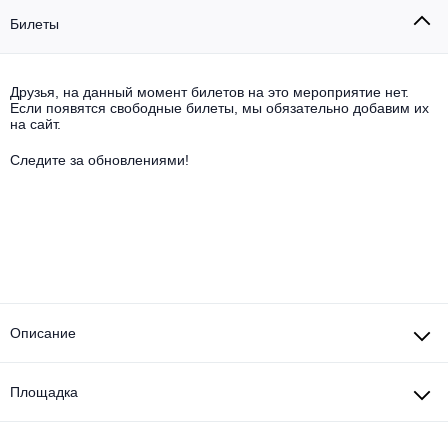
Другое для детей
Поп и эстрада
Известные актёры
Билеты
Все события
Детский концерт
Альтернатива
Комедия
Друзья, на данный момент билетов на это мероприятие нет.
Детский спектакль
Если появятся свободные билеты, мы обязательно добавим их
Классическая музыка
Все события
Творческий вечер
на сайт.
Детское шоу
Следите за обновлениями!
Круиз Фест
Мюзикл, оперетта
Детский мюзикл
Open-air на ВДНХ
Балет
Джаз и блюз
Драма
Этно, фолк, кантри
Музыкальный спектакль
Описание
Рок
Спектакль
Площадка
Шансон, романс, авторская песня
Иммерсивный спектакль