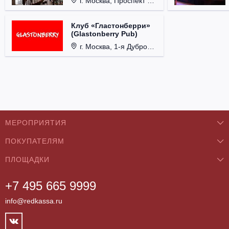
г. Москва, Проспект 60-летия Октября, д. 27.
Клуб «Гластонберри»
(Glastonberry Pub)
г. Москва, 1-я Дубровская ул., д. 13А, стр. 1.
МЕРОПРИЯТИЯ
ПОКУПАТЕЛЯМ
Концерты
ПЛОЩАДКИ
О нас
Классика
+7 495 665 9999
Бар/Ресторан/Кафе
Как купить
Театры
info@redkassa.ru
Клуб
Возврат билетов
Фестивали
Концертный зал
Контакты
Спорт