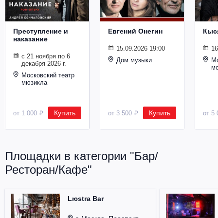
Металл
Преступление и
Евгений Онегин
Кыс
наказание
15.09.2026 19:00
16
с 21 ноября по 6
Дом музыки
Мо
декабря 2026 г.
м
Московский театр
мюзикла
Купить
Купить
от 1 000 ₽
от 3 500 ₽
от 5 
Площадки в категории "Бар/
Ресторан/Кафе"
Lюstra Bar