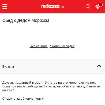
с
9:00
до
23:00
Обед с Дедом Морозом
Заказать
обратный
звонок
Главная
Все события
Cхема зала
(
в новой вкладке
)
Выбрать мероприятие
Инди
Все события
Как купить
Электронная музыка
Билеты
Rap, hip-hop, RnB
Все события
Друзья, на данный момент билетов на это мероприятие нет.
Контакты
Панк
Если появятся свободные билеты, мы обязательно добавим их
Поэтический вечер
на сайт.
Все события
Выбрать другой город
Концерты на теплоходе
Опера
Следите за обновлениями!