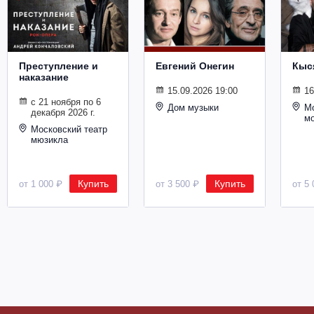
Металл
Преступление и
Евгений Онегин
Кыс
наказание
15.09.2026 19:00
16
с 21 ноября по 6
Дом музыки
Мо
декабря 2026 г.
м
Московский театр
мюзикла
Купить
Купить
от 1 000 ₽
от 3 500 ₽
от 5 