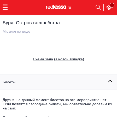
с
9:00
до
23:00
Буря. Остров волшебства
Заказать
обратный
Мюзикл на воде
звонок
Главная
Все события
Выбрать мероприятие
Инди
Cхема зала
(
в новой вкладке
)
Все события
Как купить
Электронная музыка
Rap, hip-hop, RnB
Билеты
Все события
Контакты
Панк
Поэтический вечер
Друзья, на данный момент билетов на это мероприятие нет.
Если появятся свободные билеты, мы обязательно добавим их
Все события
Выбрать другой город
Концерты на теплоходе
на сайт.
Опера