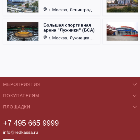
г. Москва, Ленинградский проспект, д. 36
Большая спортивная
арена "Лужники" (БСА)
г. Москва, Лужнецкая набережная, д. 24
МЕРОПРИЯТИЯ
ПОКУПАТЕЛЯМ
Концерты
ПЛОЩАДКИ
О нас
Классика
+7 495 665 9999
Бар/Ресторан/Кафе
Как купить
Театры
info@redkassa.ru
Клуб
Возврат билетов
Фестивали