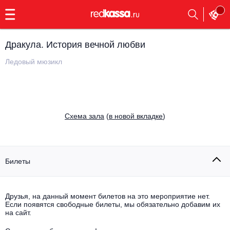
с
9:00
до
23:00
Дракула. История вечной любви
Заказать
обратный
Ледовый мюзикл
звонок
Главная
Все события
Выбрать мероприятие
Инди
Cхема зала
(
в новой вкладке
)
Все события
Как купить
Электронная музыка
Rap, hip-hop, RnB
Билеты
Все события
Контакты
Панк
Поэтический вечер
Друзья, на данный момент билетов на это мероприятие нет.
Если появятся свободные билеты, мы обязательно добавим их
Все события
Выбрать другой город
Концерты на теплоходе
на сайт.
Опера