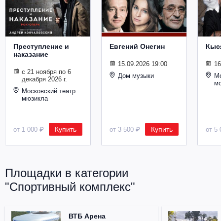
Металл
Преступление и
Евгений Онегин
Кыс
наказание
15.09.2026 19:00
16
с 21 ноября по 6
Дом музыки
Мо
декабря 2026 г.
м
Московский театр
мюзикла
Купить
Купить
от 1 000 ₽
от 3 500 ₽
от 5 
Площадки в категории
"Спортивный комплекс"
ВТБ Арена