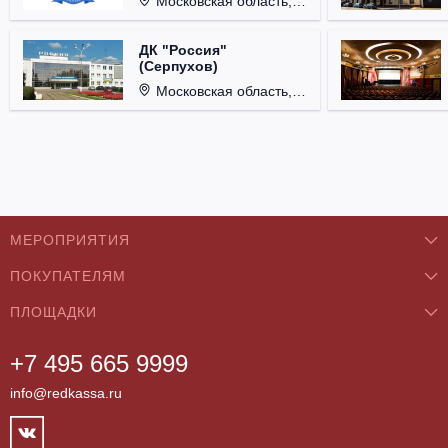
Московская область, г. Королёв, ул. Терешковой, д. 1.
ДК "Россия"
(Серпухов)
Московская область, г. Серпухов, ул. Советская, д. 90.
МЕРОПРИЯТИЯ
ПОКУПАТЕЛЯМ
Концерты
ПЛОЩАДКИ
О нас
Классика
+7 495 665 9999
Бар/Ресторан/Кафе
Как купить
Театры
info@redkassa.ru
Клуб
Возврат билетов
Фестивали
Концертный зал
Контакты
Спорт