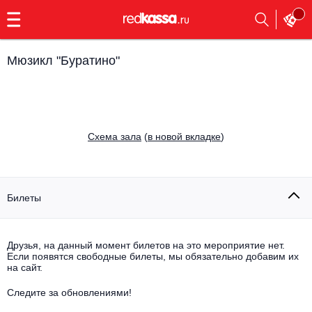
с
9:00
до
23:00
Мюзикл "Буратино"
Заказать
обратный
звонок
Главная
Все события
Cхема зала
(
в новой вкладке
)
Выбрать мероприятие
Инди
Все события
Как купить
Электронная музыка
Билеты
Rap, hip-hop, RnB
Все события
Друзья, на данный момент билетов на это мероприятие нет.
Контакты
Панк
Если появятся свободные билеты, мы обязательно добавим их
Поэтический вечер
на сайт.
Все события
Выбрать другой город
Концерты на теплоходе
Опера
Следите за обновлениями!