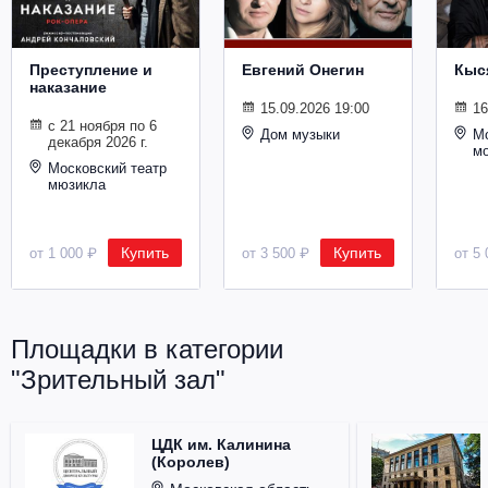
Металл
Преступление и
Евгений Онегин
Кыс
наказание
15.09.2026 19:00
16
с 21 ноября по 6
Дом музыки
Мо
декабря 2026 г.
м
Московский театр
мюзикла
Купить
Купить
от 1 000 ₽
от 3 500 ₽
от 5 
Площадки в категории
"Зрительный зал"
ЦДК им. Калинина
(Королев)