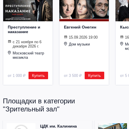
Металл
Преступление и
Евгений Онегин
Кыс
наказание
15.09.2026 19:00
16
с 21 ноября по 6
Дом музыки
Мо
декабря 2026 г.
м
Московский театр
мюзикла
Купить
Купить
от 1 000 ₽
от 3 500 ₽
от 5 
Площадки в категории
"Зрительный зал"
ЦДК им. Калинина