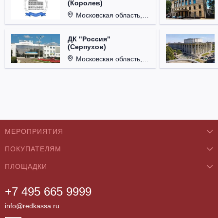
(Королев)
Московская область, г. Королёв, ул. Терешковой, д. 1.
ДК "Россия"
(Серпухов)
Московская область, г. Серпухов, ул. Советская, д. 90.
МЕРОПРИЯТИЯ
ПОКУПАТЕЛЯМ
Концерты
ПЛОЩАДКИ
О нас
Классика
+7 495 665 9999
Бар/Ресторан/Кафе
Как купить
Театры
info@redkassa.ru
Клуб
Возврат билетов
Фестивали