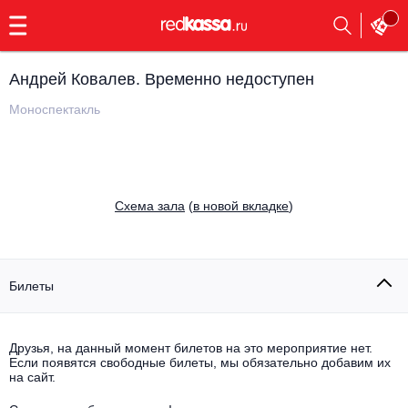
с
9:00
до
23:00
Андрей Ковалев. Временно недоступен
Заказать
обратный
Моноспектакль
звонок
Главная
Все события
Выбрать мероприятие
Инди
Cхема зала
(
в новой вкладке
)
Все события
Как купить
Электронная музыка
Rap, hip-hop, RnB
Билеты
Все события
Контакты
Панк
Поэтический вечер
Друзья, на данный момент билетов на это мероприятие нет.
Если появятся свободные билеты, мы обязательно добавим их
Все события
Выбрать другой город
Концерты на теплоходе
на сайт.
Опера