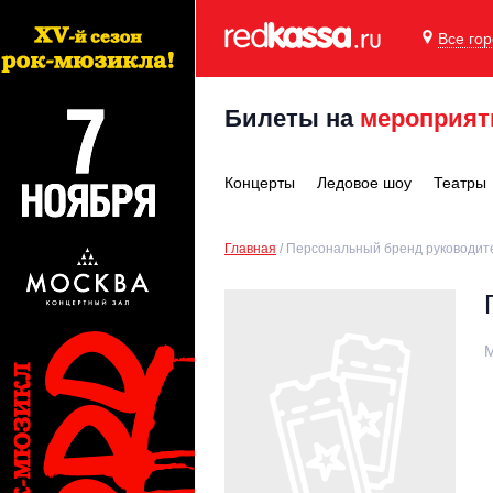
Все го
Билеты на
мероприят
Концерты
Ледовое шоу
Театры
Главная
Персональный бренд руководит
М