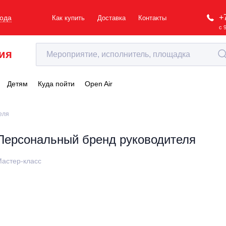
+
рода
Как купить
Доставка
Контакты
с 
ия
Детям
Куда пойти
Open Air
еля
Персональный бренд руководителя
астер-класс