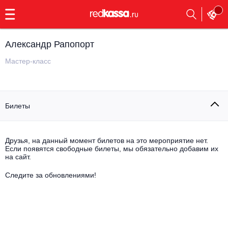
с
9:00
до
23:00
Александр Рапопорт
Заказать
обратный
Мастер-класс
звонок
Главная
Все события
Билеты
Выбрать мероприятие
Инди
Все события
Как купить
Электронная музыка
Друзья, на данный момент билетов на это мероприятие нет.
Если появятся свободные билеты, мы обязательно добавим их
на сайт.
Rap, hip-hop, RnB
Все события
Следите за обновлениями!
Контакты
Панк
Поэтический вечер
Все события
Выбрать другой город
Концерты на теплоходе
Опера