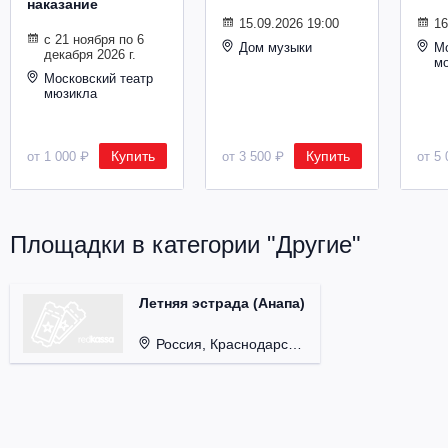
наказание
Металл
15.09.2026 19:00
16
с 21 ноября по 6
Дом музыки
Мо
декабря 2026 г.
м
Московский театр
мюзикла
Купить
Купить
от 1 000 ₽
от 3 500 ₽
от 5 
Площадки в категории "Другие"
Летняя эстрада (Анапа)
Россия, Краснодарский край, г. Анапа.