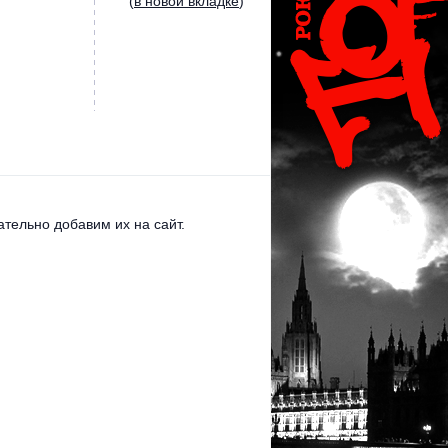
(
в новой вкладке
)
тельно добавим их на сайт.