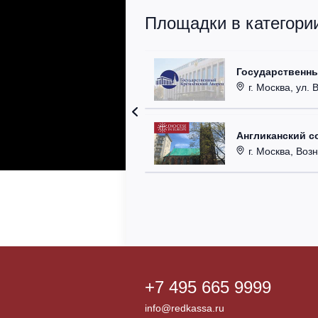
Площадки в категори
Государственн
г. Москва, ул. 
Англиканский с
г. Москва, Возн
+7 495 665 9999
info@redkassa.ru