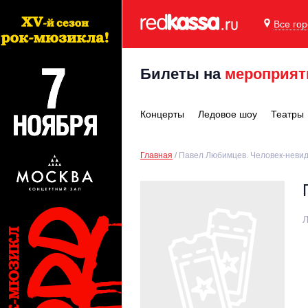
Все го
Билеты на
мероприят
Концерты
Ледовое шоу
Театры
Главная
Павел Любимцев. Человек-неви
Л