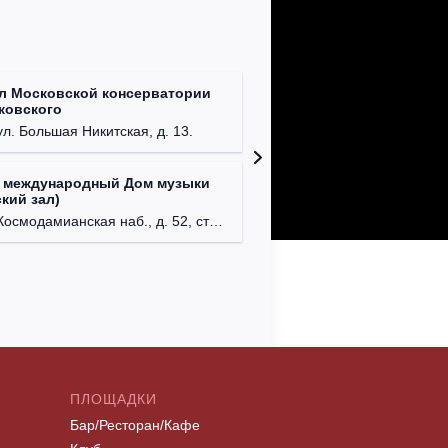
л Московской консерватории
Централ
йковского
г. Моск
ул. Большая Никитская, д. 13.
 международный Дом музыки
Клуб Ba
кий зал)
г. Моск
осмодамианская наб., д. 52, стр. 8.
ПЛОЩАДКИ
Бар/Ресторан/Кафе