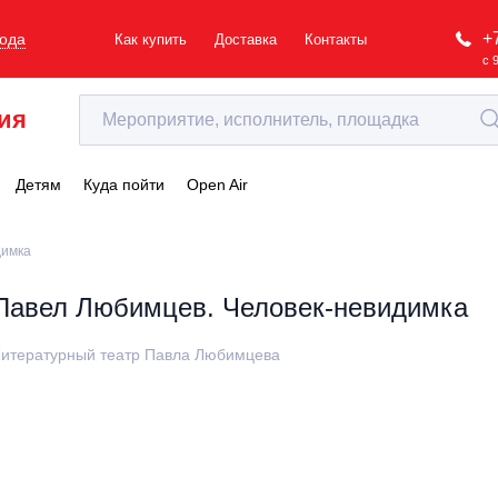
+
рода
Как купить
Доставка
Контакты
с 
ия
Детям
Куда пойти
Open Air
димка
Павел Любимцев. Человек-невидимка
итературный театр Павла Любимцева