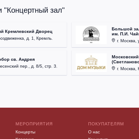
и "Концертный зал"
Большой за
ый Кремлевский Дворец
им. П.И. Ча
Воздвиженка, д. 1, Кремль.
г. Москва, 
Московский
обор св. Андрея
(Светлановс
есенский пер., д. 8/5, стр. 3.
г. Москва, К
МЕРОПРИЯТИЯ
ПОКУПАТЕЛЯМ
Концерты
О нас