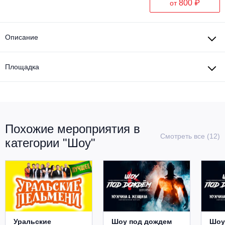
800 ₽
от
Описание
Площадка
Похожие мероприятия в
Смотреть все (12)
категории "Шоу"
Уральские
Шоу под дождем
Шоу