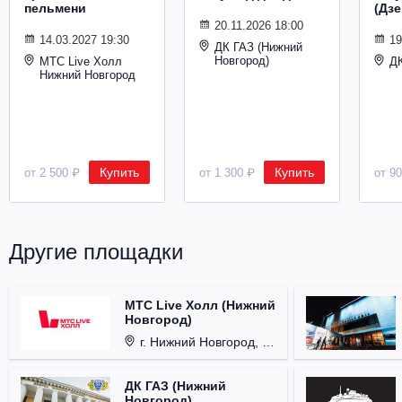
пельмени
(Дз
20.11.2026 18:00
14.03.2027 19:30
19
ДК ГАЗ (Нижний
Новгород)
МТС Live Холл
Д
Нижний Новгород
Купить
Купить
от 2 500 ₽
от 1 300 ₽
от 9
Другие площадки
МТС Live Холл (Нижний
Новгород)
г. Нижний Новгород, Площадь Октябрьская, д. 1.
ДК ГАЗ (Нижний
Новгород)