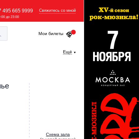
7 495 665 9999
Свяжитесь со мной
9:00 до 23:00
Мои билеты
Ещё
нье
Cхема зала