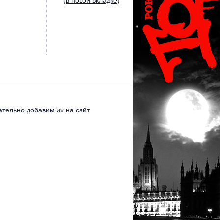
(
в новой вкладке
)
тельно добавим их на сайт.