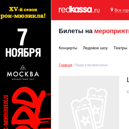
Все го
Билеты на
мероприят
Концерты
Ледовое шоу
Театры
Главная
Люди в воскресенье
К