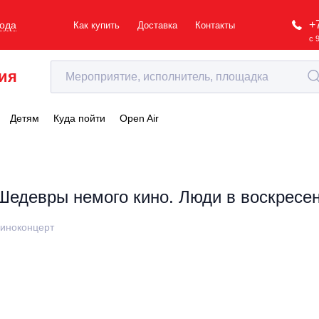
+
рода
Как купить
Доставка
Контакты
с 
ия
Детям
Куда пойти
Open Air
Шедевры немого кино. Люди в воскресе
иноконцерт