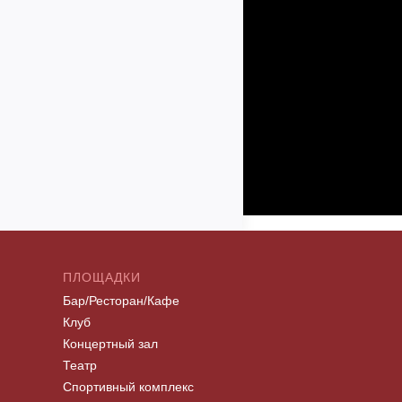
ПЛОЩАДКИ
Бар/Ресторан/Кафе
Клуб
Концертный зал
Театр
Спортивный комплекс