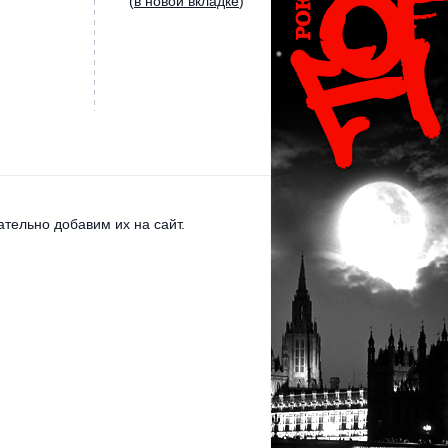
(
в новой вкладке
)
тельно добавим их на сайт.