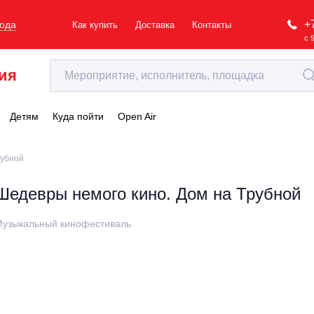
+
рода
Как купить
Доставка
Контакты
с 
ия
Детям
Куда пойти
Open Air
рубной
Шедевры немого кино. Дом на Трубной
узыкальный кинофестиваль