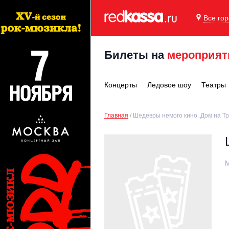
Все го
Билеты на
мероприят
Концерты
Ледовое шоу
Театры
Главная
Шедевры немого кино. Дом на Т
М