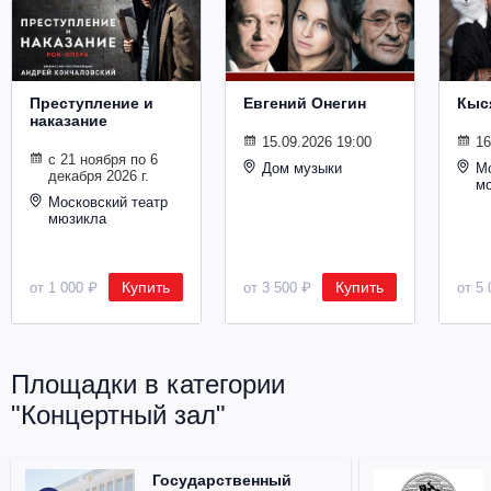
Металл
Преступление и
Евгений Онегин
Кыс
наказание
15.09.2026 19:00
16
с 21 ноября по 6
Дом музыки
Мо
декабря 2026 г.
м
Московский театр
мюзикла
Купить
Купить
от 1 000 ₽
от 3 500 ₽
от 5 
Площадки в категории
"Концертный зал"
Государственный