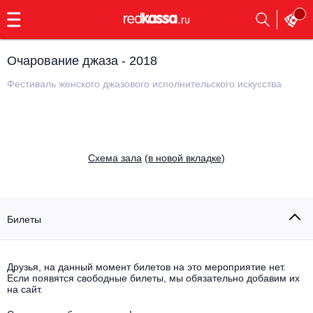
с
9:00
до
23:00
Очарование джаза - 2018
Заказать
обратный
Фестиваль женского джазового исполнительского искусства
звонок
Главная
Все события
Выбрать мероприятие
Инди
Cхема зала
(
в новой вкладке
)
Все события
Как купить
Электронная музыка
Rap, hip-hop, RnB
Билеты
Все события
Контакты
Панк
Поэтический вечер
Друзья, на данный момент билетов на это мероприятие нет.
Если появятся свободные билеты, мы обязательно добавим их
Все события
Выбрать другой город
Концерты на теплоходе
на сайт.
Опера