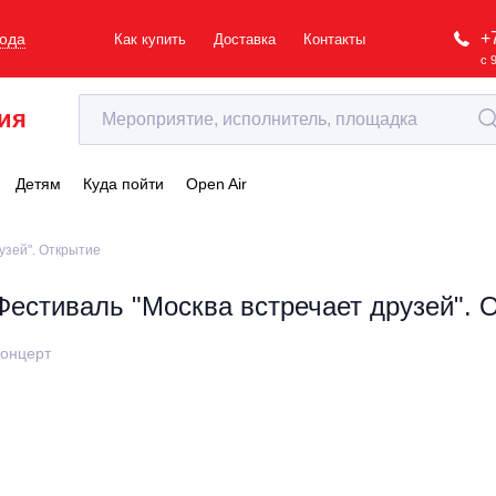
+
рода
Как купить
Доставка
Контакты
с 
ия
Детям
Куда пойти
Open Air
узей". Открытие
Фестиваль "Москва встречает друзей". 
онцерт