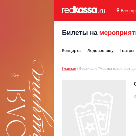
Все го
Билеты на
мероприят
Концерты
Ледовое шоу
Театры
Главная
Фестиваль "Москва встречает др
К