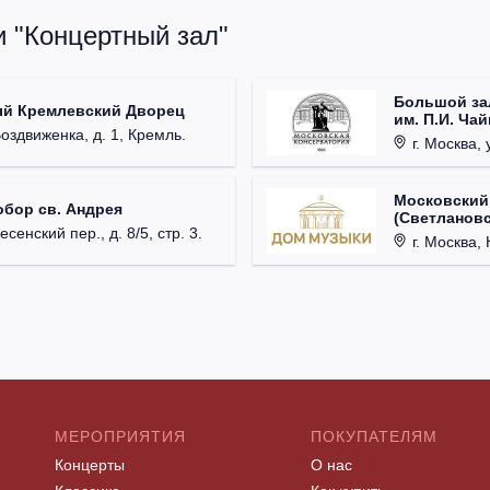
и "Концертный зал"
Большой за
ый Кремлевский Дворец
им. П.И. Ча
Воздвиженка, д. 1, Кремль.
г. Москва, 
Московский
обор св. Андрея
(Светлановс
есенский пер., д. 8/5, стр. 3.
г. Москва, К
МЕРОПРИЯТИЯ
ПОКУПАТЕЛЯМ
Концерты
О нас