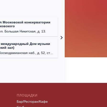
л Московской консерватории
Централ
йковского
г. Моск
ул. Большая Никитская, д. 13.
 международный Дом музыки
Клуб Ba
кий зал)
г. Моск
осмодамианская наб., д. 52, стр. 8.
ПЛОЩАДКИ
Бар/Ресторан/Кафе