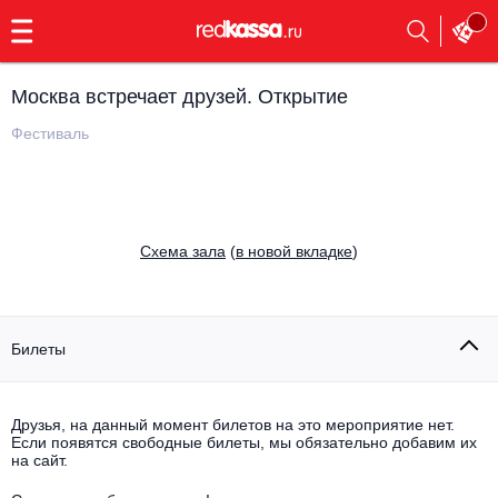
с
9:00
до
23:00
Москва встречает друзей. Открытие
Заказать
обратный
Фестиваль
звонок
Главная
Все события
Выбрать мероприятие
Инди
Cхема зала
(
в новой вкладке
)
Все события
Как купить
Электронная музыка
Rap, hip-hop, RnB
Билеты
Все события
Контакты
Панк
Поэтический вечер
Друзья, на данный момент билетов на это мероприятие нет.
Если появятся свободные билеты, мы обязательно добавим их
Все события
Выбрать другой город
Концерты на теплоходе
на сайт.
Опера