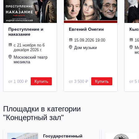
Металл
Преступление и
Евгений Онегин
Кыс
наказание
15.09.2026 19:00
16
с 21 ноября по 6
Дом музыки
Мо
декабря 2026 г.
м
Московский театр
мюзикла
Купить
Купить
от 1 000 ₽
от 3 500 ₽
от 5 
Площадки в категории
"Концертный зал"
Государственный