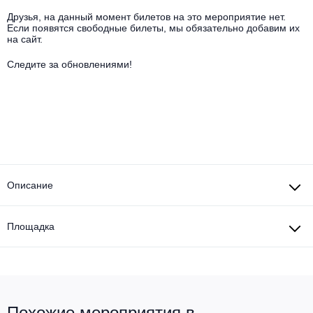
Другое для детей
Поп и эстрада
Известные актёры
Друзья, на данный момент билетов на это мероприятие нет.
Все события
Если появятся свободные билеты, мы обязательно добавим их
Детский концерт
на сайт.
Альтернатива
Комедия
Следите за обновлениями!
Детский спектакль
Классическая музыка
Все события
Творческий вечер
Детское шоу
Круиз Фест
Мюзикл, оперетта
Детский мюзикл
Open-air на ВДНХ
Балет
Джаз и блюз
Описание
Драма
Этно, фолк, кантри
Музыкальный спектакль
Площадка
Рок
Спектакль
Шансон, романс, авторская песня
Иммерсивный спектакль
Похожие мероприятия в