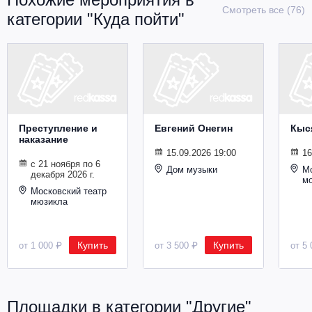
Металл
Смотреть все (76)
категории "Куда пойти"
Преступление и
Евгений Онегин
Кыс
наказание
15.09.2026 19:00
16
с 21 ноября по 6
Дом музыки
Мо
декабря 2026 г.
м
Московский театр
мюзикла
Купить
Купить
от 1 000 ₽
от 3 500 ₽
от 5 
Площадки в категории "Другие"