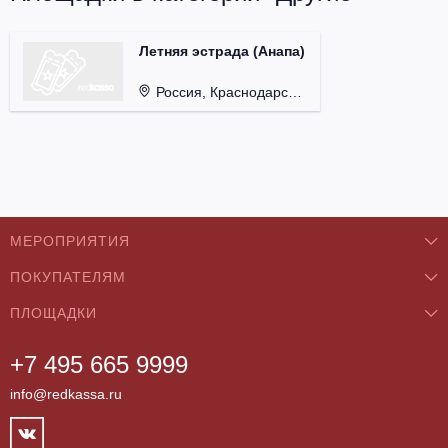
Летняя эстрада (Анапа)
Россия, Краснодарский край, г. Анапа.
МЕРОПРИЯТИЯ
ПОКУПАТЕЛЯМ
Концерты
ПЛОЩАДКИ
О нас
Классика
+7 495 665 9999
Бар/Ресторан/Кафе
Как купить
Театры
info@redkassa.ru
Клуб
Возврат билетов
Фестивали
Концертный зал
Контакты
Спорт