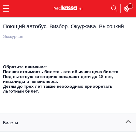
с
9:00
до
23:00
Поющий автобус. Визбор. Окуджава. Высоцкий
Заказать
обратный
Экскурсия
звонок
Главная
Все события
Выбрать мероприятие
Инди
Обратите внимание:
Полная стоимость билета - это обычная цена билета.
Все события
Под льготную категорию попадают дети до 18 лет,
Как купить
Электронная музыка
инвалиды и пенсионеры.
Детям до трех лет также необходимо приобретать
льготный билет.
Rap, hip-hop, RnB
Все события
Контакты
Панк
Поэтический вечер
Все события
Билеты
Выбрать другой город
Концерты на теплоходе
Опера