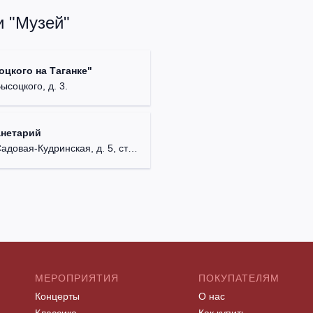
и "Музей"
цкого на Таганке"
Высоцкого, д. 3.
анетарий
довая-Кудринская, д. 5, стр. 1.
МЕРОПРИЯТИЯ
ПОКУПАТЕЛЯМ
Концерты
О нас
Классика
Как купить