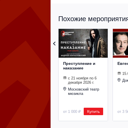
Похожие мероприятия 
Преступление и
Евге
наказание
15.
с 21 ноября по 6
До
декабря 2026 г.
Московский театр
мюзикла
Купить
от 1 000 ₽
от 3 