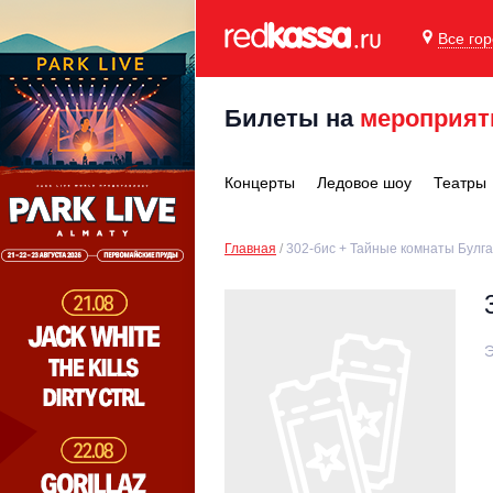
Все го
Билеты на
мероприят
Концерты
Ледовое шоу
Театры
Главная
302-бис + Тайные комнаты Булга
Э