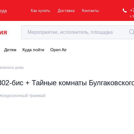
+
рода
Как купить
Доставка
Контакты
с 
ия
Детям
Куда пойти
Open Air
ковского дома
302-бис + Тайные комнаты Булгаковског
кскурсионный трамвай