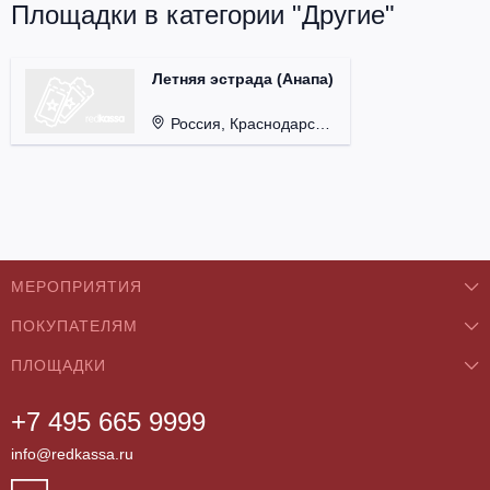
Площадки в категории "Другие"
Летняя эстрада (Анапа)
Россия, Краснодарский край, г. Анапа.
МЕРОПРИЯТИЯ
ПОКУПАТЕЛЯМ
Концерты
ПЛОЩАДКИ
О нас
Классика
+7 495 665 9999
Бар/Ресторан/Кафе
Как купить
Театры
info@redkassa.ru
Клуб
Возврат билетов
Фестивали