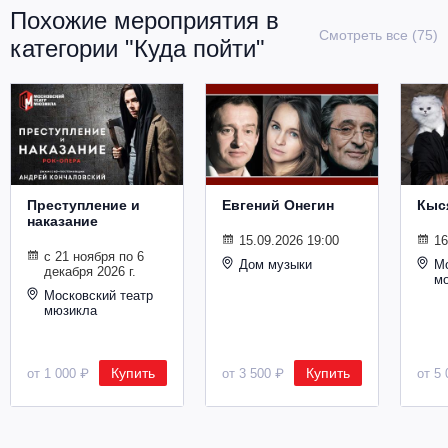
Металл
Похожие мероприятия в
Смотреть все (75)
категории "Куда пойти"
Преступление и
Евгений Онегин
Кыс
наказание
15.09.2026 19:00
16
с 21 ноября по 6
Дом музыки
Мо
декабря 2026 г.
м
Московский театр
мюзикла
Купить
Купить
от 1 000 ₽
от 3 500 ₽
от 5 