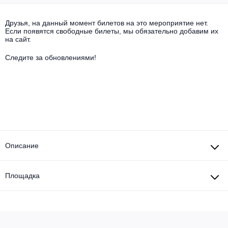
Другое для детей
Поп и эстрада
Известные актёры
Все события
Друзья, на данный момент билетов на это мероприятие нет.
Детский концерт
Если появятся свободные билеты, мы обязательно добавим их
Альтернатива
Комедия
на сайт.
Детский спектакль
Классическая музыка
Все события
Следите за обновлениями!
Творческий вечер
Детское шоу
Круиз Фест
Мюзикл, оперетта
Детский мюзикл
Open-air на ВДНХ
Балет
Джаз и блюз
Драма
Описание
Этно, фолк, кантри
Музыкальный спектакль
Площадка
Рок
Спектакль
Шансон, романс, авторская песня
Иммерсивный спектакль