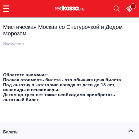
с
9:00
до
23:00
Мистическая Москва со Снегурочкой и Дедом
Заказать
Морозом
обратный
звонок
Экскурсия
Главная
Все события
Выбрать мероприятие
Инди
Все события
Обратите внимание:
Полная стоимость билета - это обычная цена билета.
Как купить
Электронная музыка
Под льготную категорию попадают дети до 18 лет,
инвалиды и пенсионеры.
Детям до трех лет также необходимо приобретать
Rap, hip-hop, RnB
Все события
льготный билет.
Контакты
Панк
Поэтический вечер
Все события
Выбрать другой город
Концерты на теплоходе
Опера
Билеты