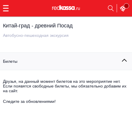
с
9:00
до
23:00
Китай-град - древний Посад
Заказать
обратный
Автобусно-пешеходная экскурсия
звонок
Главная
Все события
Билеты
Выбрать мероприятие
Инди
Все события
Как купить
Электронная музыка
Друзья, на данный момент билетов на это мероприятие нет.
Если появятся свободные билеты, мы обязательно добавим их
на сайт.
Rap, hip-hop, RnB
Все события
Следите за обновлениями!
Контакты
Панк
Поэтический вечер
Все события
Выбрать другой город
Концерты на теплоходе
Опера