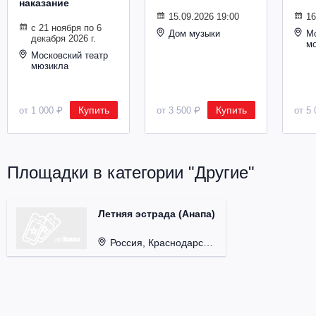
наказание
Металл
15.09.2026 19:00
16
с 21 ноября по 6
Дом музыки
Мо
декабря 2026 г.
м
Московский театр
мюзикла
Купить
Купить
от 1 000 ₽
от 3 500 ₽
от 5 
Площадки в категории "Другие"
Летняя эстрада (Анапа)
Россия, Краснодарский край, г. Анапа.