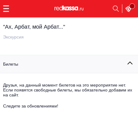
с
9:00
до
23:00
"Ах, Арбат, мой Арбат..."
Заказать
обратный
Экскурсия
звонок
Главная
Все события
Билеты
Выбрать мероприятие
Инди
Все события
Как купить
Электронная музыка
Друзья, на данный момент билетов на это мероприятие нет.
Если появятся свободные билеты, мы обязательно добавим их
на сайт.
Rap, hip-hop, RnB
Все события
Следите за обновлениями!
Контакты
Панк
Поэтический вечер
Все события
Выбрать другой город
Концерты на теплоходе
Опера