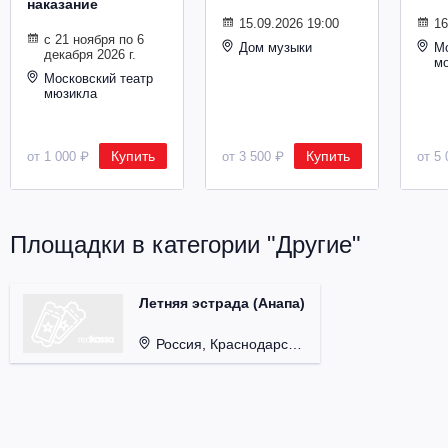
наказание
Металл
15.09.2026 19:00
16
с 21 ноября по 6
Дом музыки
Мо
декабря 2026 г.
м
Московский театр
мюзикла
Купить
Купить
от 1 000 ₽
от 3 500 ₽
от 5 
Площадки в категории "Другие"
Летняя эстрада (Анапа)
Россия, Краснодарский край, г. Анапа.