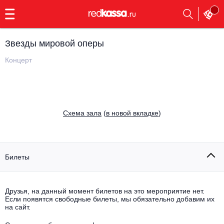
с
9:00
до
23:00
Звезды мировой оперы
Заказать
обратный
Концерт
звонок
Главная
Все события
Выбрать мероприятие
Инди
Cхема зала
(
в новой вкладке
)
Все события
Как купить
Электронная музыка
Rap, hip-hop, RnB
Билеты
Все события
Контакты
Панк
Поэтический вечер
Друзья, на данный момент билетов на это мероприятие нет.
Если появятся свободные билеты, мы обязательно добавим их
Все события
Выбрать другой город
Концерты на теплоходе
на сайт.
Опера