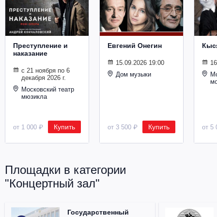
Металл
Преступление и
Евгений Онегин
Кыс
наказание
15.09.2026 19:00
16
с 21 ноября по 6
Дом музыки
Мо
декабря 2026 г.
м
Московский театр
мюзикла
Купить
Купить
от 1 000 ₽
от 3 500 ₽
от 5 
Площадки в категории
"Концертный зал"
Государственный