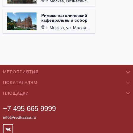
г. Москва, Вознесенский пер., д. 8/5, стр. 3.
Римско-католический
кафедральный собор
г. Москва, ул. Малая Грузинская, д. 27/13, стр. 1.
МЕРОПРИЯТИЯ
ПОКУПАТЕЛЯМ
Концерты
ПЛОЩАДКИ
О нас
Классика
+7 495 665 9999
Бар/Ресторан/Кафе
Как купить
Театры
info@redkassa.ru
Клуб
Возврат билетов
Фестивали
Концертный зал
Контакты
Спорт