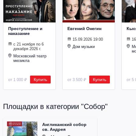
Металл
Преступление и
Евгений Онегин
Кыс
наказание
15.09.2026 19:00
16
с 21 ноября по 6
Дом музыки
Мо
декабря 2026 г.
м
Московский театр
мюзикла
Купить
Купить
от 1 000 ₽
от 3 500 ₽
от 5 
Площадки в категории "Собор"
Англиканский собор
св. Андрея