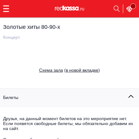
с
9:00
до
23:00
Золотые хиты 80-90-х
Заказать
обратный
Концерт
звонок
Главная
Все события
Выбрать мероприятие
Инди
Cхема зала
(
в новой вкладке
)
Все события
Как купить
Электронная музыка
Rap, hip-hop, RnB
Билеты
Все события
Контакты
Панк
Поэтический вечер
Друзья, на данный момент билетов на это мероприятие нет.
Если появятся свободные билеты, мы обязательно добавим их
Все события
Выбрать другой город
Концерты на теплоходе
на сайт.
Опера