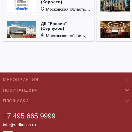
(Королев)
Московская область, г. Королёв, ул. Терешковой, д. 1.
ДК "Россия"
(Серпухов)
Московская область, г. Серпухов, ул. Советская, д. 90.
МЕРОПРИЯТИЯ
ПОКУПАТЕЛЯМ
Концерты
ПЛОЩАДКИ
О нас
Классика
+7 495 665 9999
Бар/Ресторан/Кафе
Как купить
Театры
info@redkassa.ru
Клуб
Возврат билетов
Фестивали