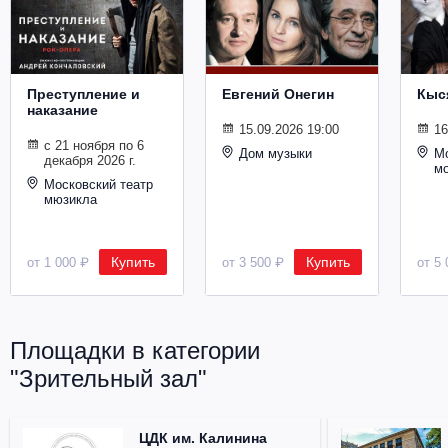
Металл
Преступление и
Евгений Онегин
Кыс
наказание
15.09.2026 19:00
16
с 21 ноября по 6
Дом музыки
Мо
декабря 2026 г.
м
Московский театр
мюзикла
Купить
Купить
от 1 000 ₽
от 3 500 ₽
от 5 
Площадки в категории
"Зрительный зал"
ЦДК им. Калинина