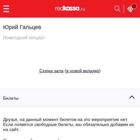
с
9:00
до
23:00
Юрий Гальцев
Заказать
обратный
Новогодний концерт
звонок
Главная
Все события
Выбрать мероприятие
Инди
Cхема зала
(
в новой вкладке
)
Все события
Как купить
Электронная музыка
Rap, hip-hop, RnB
Билеты
Все события
Контакты
Панк
Поэтический вечер
Друзья, на данный момент билетов на это мероприятие нет.
Если появятся свободные билеты, мы обязательно добавим их
Все события
Выбрать другой город
Концерты на теплоходе
на сайт.
Опера