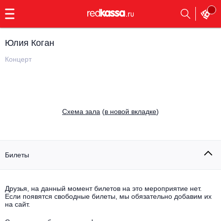
с
9:00
до
23:00
Юлия Коган
Заказать
обратный
Концерт
звонок
Главная
Все события
Выбрать мероприятие
Инди
Cхема зала
(
в новой вкладке
)
Все события
Как купить
Электронная музыка
Rap, hip-hop, RnB
Билеты
Все события
Контакты
Панк
Поэтический вечер
Друзья, на данный момент билетов на это мероприятие нет.
Если появятся свободные билеты, мы обязательно добавим их
Все события
Выбрать другой город
Концерты на теплоходе
на сайт.
Опера