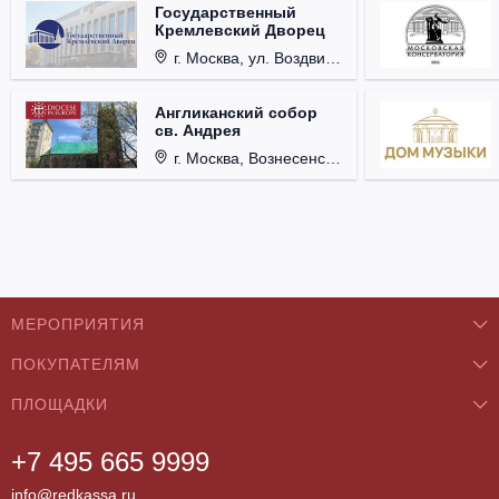
Государственный
Кремлевский Дворец
г. Москва, ул. Воздвиженка, д. 1, Кремль.
Англиканский собор
св. Андрея
г. Москва, Вознесенский пер., д. 8/5, стр. 3.
МЕРОПРИЯТИЯ
ПОКУПАТЕЛЯМ
Концерты
ПЛОЩАДКИ
О нас
Классика
+7 495 665 9999
Бар/Ресторан/Кафе
Как купить
Театры
info@redkassa.ru
Клуб