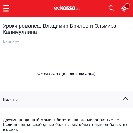
с
9:00
до
23:00
Уроки романса. Владимир Брилев и Эльмира
Заказать
Калимуллина
обратный
звонок
Концерт
Главная
Все события
Выбрать мероприятие
Инди
Все события
Cхема зала
(
в новой вкладке
)
Как купить
Электронная музыка
Rap, hip-hop, RnB
Все события
Билеты
Контакты
Панк
Поэтический вечер
Все события
Друзья, на данный момент билетов на это мероприятие нет.
Выбрать другой город
Концерты на теплоходе
Если появятся свободные билеты, мы обязательно добавим их
Опера
на сайт.