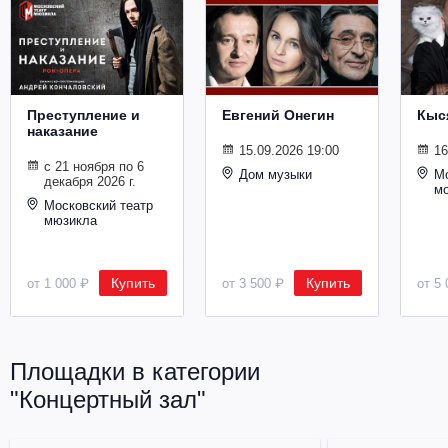
Металл
Преступление и
Евгений Онегин
Кыс
наказание
15.09.2026 19:00
16
с 21 ноября по 6
Дом музыки
Мо
декабря 2026 г.
м
Московский театр
мюзикла
Купить
Купить
от 1 000 ₽
от 3 500 ₽
от 5 
Площадки в категории
"Концертный зал"