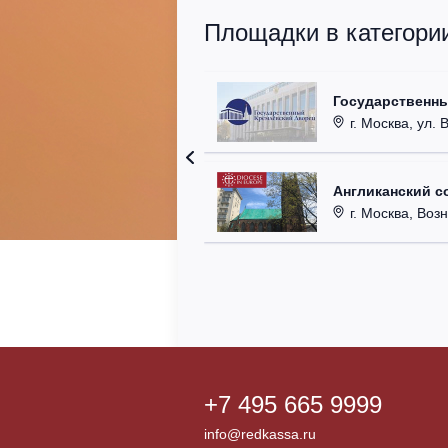
Площадки в категори
Государственн
г. Москва, ул. 
Англиканский с
г. Москва, Возн
+7 495 665 9999
info@redkassa.ru