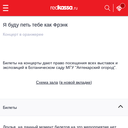
с
9:00
до
23:00
Я буду петь тебе как Фрэнк
Заказать
обратный
Концерт в оранжерее
звонок
Главная
Все события
Выбрать мероприятие
Инди
Билеты на концерты дают право посещения всех выставок и
экспозиций в Ботаническом саду МГУ "Аптекарский огород".
Все события
Как купить
Электронная музыка
Cхема зала
(
в новой вкладке
)
Rap, hip-hop, RnB
Все события
Контакты
Панк
Поэтический вечер
Билеты
Все события
Выбрать другой город
Концерты на теплоходе
Опера
Друзья, на данный момент билетов на это мероприятие нет.