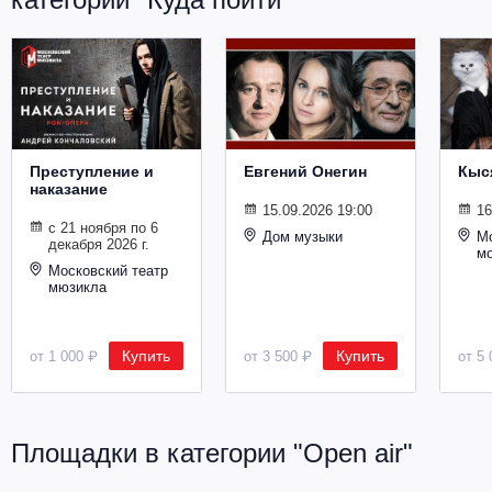
Металл
Преступление и
Евгений Онегин
Кыс
наказание
15.09.2026 19:00
16
с 21 ноября по 6
Дом музыки
Мо
декабря 2026 г.
м
Московский театр
мюзикла
Купить
Купить
от 1 000 ₽
от 3 500 ₽
от 5 
Площадки в категории "Open air"