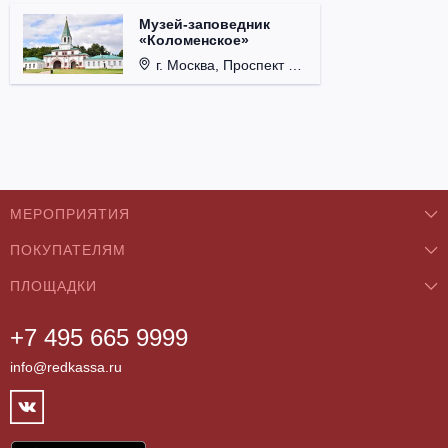
Музей-заповедник
«Коломенское»
г. Москва, Проспект Андропова, д. 39.
МЕРОПРИЯТИЯ
ПОКУПАТЕЛЯМ
Концерты
ПЛОЩАДКИ
О нас
Классика
+7 495 665 9999
Бар/Ресторан/Кафе
Как купить
Театры
info@redkassa.ru
Клуб
Возврат билетов
Фестивали
Концертный зал
Контакты
Спорт
Театр