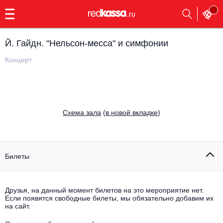
с
9:00
до
23:00
Й. Гайдн. "Нельсон-месса" и симфонии
Заказать
обратный
Концерт
звонок
Главная
Все события
Выбрать мероприятие
Инди
Cхема зала
(
в новой вкладке
)
Все события
Как купить
Электронная музыка
Rap, hip-hop, RnB
Билеты
Все события
Контакты
Панк
Поэтический вечер
Друзья, на данный момент билетов на это мероприятие нет.
Если появятся свободные билеты, мы обязательно добавим их
Все события
Выбрать другой город
Концерты на теплоходе
на сайт.
Опера