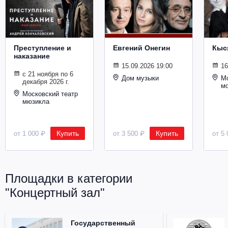
Металл
Преступление и
Евгений Онегин
Кыс
наказание
15.09.2026 19:00
16
с 21 ноября по 6
Дом музыки
Мо
декабря 2026 г.
м
Московский театр
мюзикла
Купить
Купить
от 1 000 ₽
от 3 500 ₽
от 5 
Площадки в категории
"Концертный зал"
Государственный