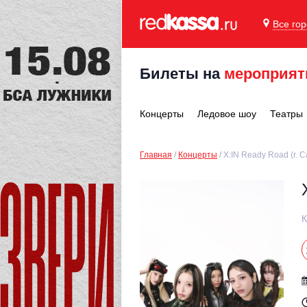
Все го
Билеты на
мероприят
Концерты
Ледовое шоу
Театры
Главная
Концерты
X:IN Ready Road (г. 
К