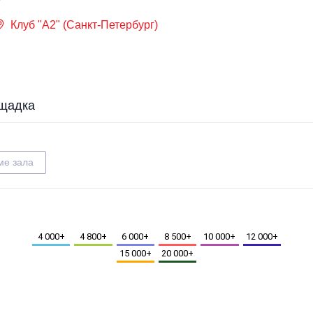
Клуб "А2" (Санкт-Петербург)
щадка
ме зала