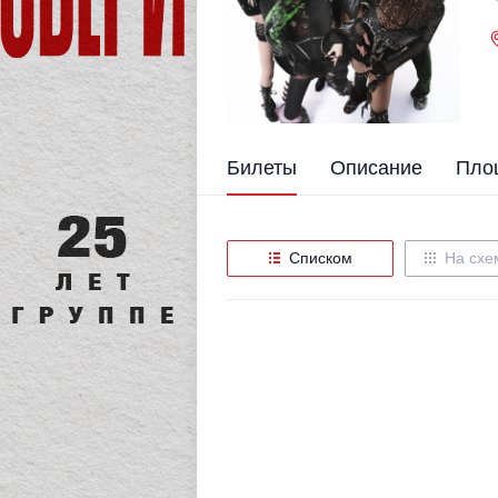
Билеты
Описание
Пло
Списком
На схе