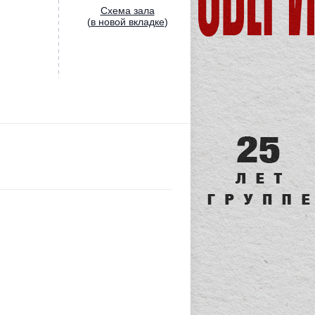
Cхема зала
(
в новой вкладке
)