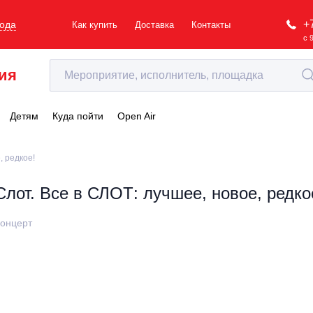
+
рода
Как купить
Доставка
Контакты
с 
ия
Детям
Куда пойти
Open Air
, редкое!
Слот. Все в СЛОТ: лучшее, новое, редко
онцерт