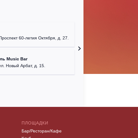
Клуб "P
г. Моск
Проспект 60-летия Октября, д. 27.
Клуб "G
ль Music Bar
г. Моск
ул. Новый Арбат, д. 15.
ПЛОЩАДКИ
Бар/Ресторан/Кафе