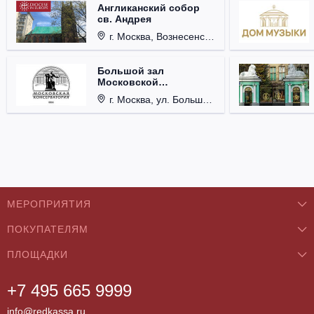
Англиканский собор
св. Андрея
г. Москва, Вознесенский пер., д. 8/5, стр. 3.
Большой зал
Московской
консерватории им. П.И.
г. Москва, ул. Большая Никитская, д. 13.
Чайковского
МЕРОПРИЯТИЯ
ПОКУПАТЕЛЯМ
Концерты
ПЛОЩАДКИ
О нас
Классика
+7 495 665 9999
Бар/Ресторан/Кафе
Как купить
Театры
info@redkassa.ru
Клуб