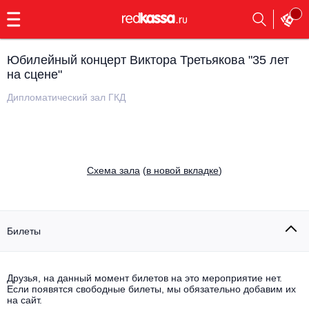
с
9:00
до
23:00
Юбилейный концерт Виктора Третьякова "35 лет
Заказать
на сцене"
обратный
звонок
Дипломатический зал ГКД
Главная
Все события
Выбрать мероприятие
Инди
Все события
Cхема зала
(
в новой вкладке
)
Как купить
Электронная музыка
Rap, hip-hop, RnB
Все события
Билеты
Контакты
Панк
Поэтический вечер
Все события
Друзья, на данный момент билетов на это мероприятие нет.
Выбрать другой город
Концерты на теплоходе
Если появятся свободные билеты, мы обязательно добавим их
Опера
на сайт.