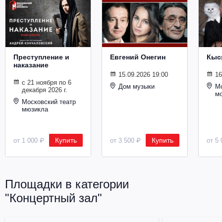
Металл
Преступление и
Евгений Онегин
Кыс
наказание
15.09.2026 19:00
16
с 21 ноября по 6
Дом музыки
Мо
декабря 2026 г.
м
Московский театр
мюзикла
Купить
Купить
от 1 000 ₽
от 3 500 ₽
от 5 
Площадки в категории
"Концертный зал"