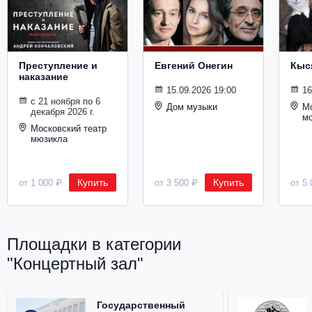
Металл
Преступление и
Евгений Онегин
Кыс
наказание
15.09.2026 19:00
16
с 21 ноября по 6
Дом музыки
Мо
декабря 2026 г.
м
Московский театр
мюзикла
Купить
Купить
от 1 000 ₽
от 3 500 ₽
от 5 
Площадки в категории
"Концертный зал"
Государственный