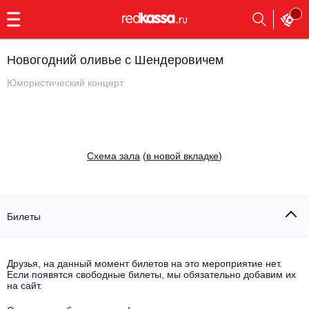
с
9:00
до
23:00
Новогодний оливье с Шендеровичем
Заказать
обратный
Юмористический концерт
звонок
Главная
Все события
Выбрать мероприятие
Инди
Cхема зала
(
в новой вкладке
)
Все события
Как купить
Электронная музыка
Rap, hip-hop, RnB
Билеты
Все события
Контакты
Панк
Поэтический вечер
Друзья, на данный момент билетов на это мероприятие нет.
Если появятся свободные билеты, мы обязательно добавим их
Все события
Выбрать другой город
Концерты на теплоходе
на сайт.
Опера