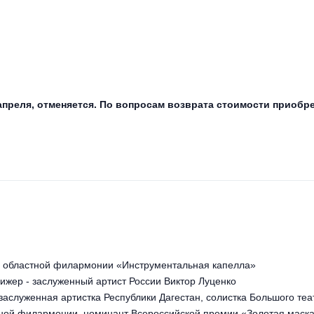
 апреля, отменяется. По вопросам возврата стоимости приоб
 областной филармонии «Инструментальная капелла»
ижер - заслуженный артист России Виктор Луценко
заслуженная артистка Республики Дагестан, солистка Большого теа
тной филармонии, номинант Всероссийской премии «Золотая маска