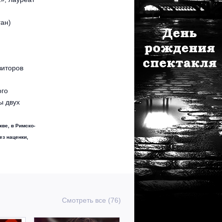
ган)
зиторов
ого
ы двух
скве,
в
Римско-
ез наценки,
Смотреть все (76)