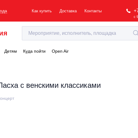
+
рода
Как купить
Доставка
Контакты
с 
ия
Детям
Куда пойти
Open Air
Пасха с венскими классиками
онцерт