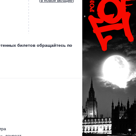
(
в новой вкладке
)
ретенных билетов обращайтесь по
тра
», лауреат