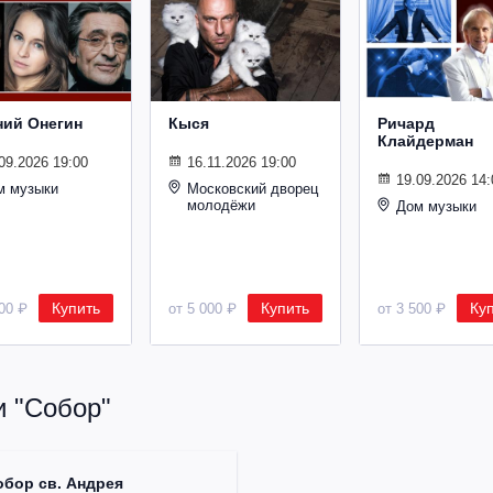
ний Онегин
Кыся
Ричард
Клайдерман
09.2026 19:00
16.11.2026 19:00
19.09.2026 14:
м музыки
Московский дворец
молодёжи
Дом музыки
Купить
Купить
Ку
500 ₽
от 5 000 ₽
от 3 500 ₽
и "Собор"
обор св. Андрея