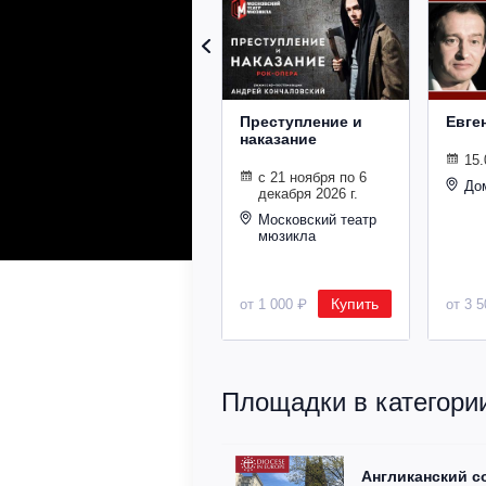
Преступление и
Евге
наказание
15.
с 21 ноября по 6
До
декабря 2026 г.
Московский театр
мюзикла
Купить
от 1 000 ₽
от 3 
Площадки в категори
Англиканский с