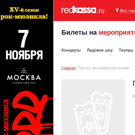
Все го
Билеты на
мероприят
Концерты
Ледовое шоу
Театры
Главная
Пасха с венскими классиками
К