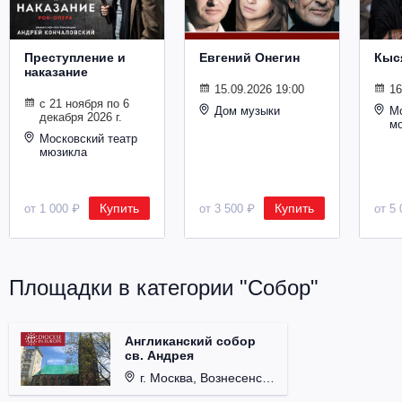
Металл
Преступление и
Евгений Онегин
Кыс
наказание
15.09.2026 19:00
16
с 21 ноября по 6
Дом музыки
Мо
декабря 2026 г.
м
Московский театр
мюзикла
Купить
Купить
от 1 000 ₽
от 3 500 ₽
от 5 
Площадки в категории "Собор"
Англиканский собор
св. Андрея
г. Москва, Вознесенский пер., д. 8/5, стр. 3.