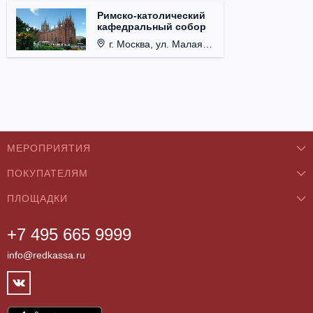
Римско-католический
кафедральный собор
г. Москва, ул. Малая Грузинская, д. 27/13, стр. 1.
МЕРОПРИЯТИЯ
ПОКУПАТЕЛЯМ
Концерты
ПЛОЩАДКИ
О нас
Классика
+7 495 665 9999
Бар/Ресторан/Кафе
Как купить
Театры
info@redkassa.ru
Клуб
Возврат билетов
Фестивали
Концертный зал
Контакты
Спорт
Театр
Партнёры