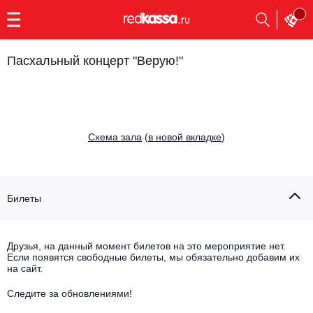
с
9:00
до
23:00
Пасхальный концерт "Верую!"
Заказать
обратный
звонок
Главная
Все события
Cхема зала
(
в новой вкладке
)
Выбрать мероприятие
Инди
Все события
Как купить
Электронная музыка
Билеты
Rap, hip-hop, RnB
Все события
Друзья, на данный момент билетов на это мероприятие нет.
Контакты
Панк
Если появятся свободные билеты, мы обязательно добавим их
Поэтический вечер
на сайт.
Все события
Выбрать другой город
Концерты на теплоходе
Опера
Следите за обновлениями!