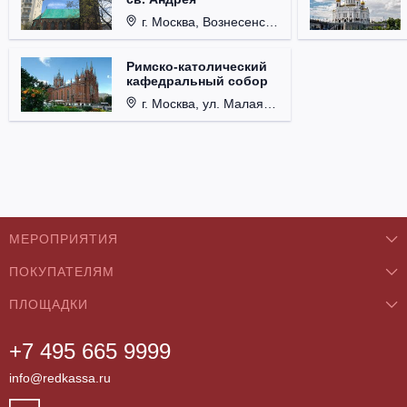
г. Москва, Вознесенский пер., д. 8/5, стр. 3.
Римско-католический
кафедральный собор
г. Москва, ул. Малая Грузинская, д. 27/13, стр. 1.
МЕРОПРИЯТИЯ
ПОКУПАТЕЛЯМ
Концерты
ПЛОЩАДКИ
О нас
Классика
+7 495 665 9999
Бар/Ресторан/Кафе
Как купить
Театры
info@redkassa.ru
Клуб
Возврат билетов
Фестивали