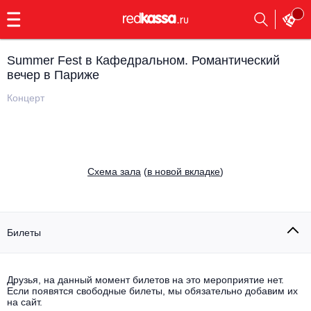
с
9:00
до
23:00
Summer Fest в Кафедральном. Романтический
Заказать
вечер в Париже
обратный
звонок
Концерт
Главная
Все события
Выбрать мероприятие
Инди
Все события
Cхема зала
(
в новой вкладке
)
Как купить
Электронная музыка
Rap, hip-hop, RnB
Все события
Билеты
Контакты
Панк
Поэтический вечер
Все события
Друзья, на данный момент билетов на это мероприятие нет.
Выбрать другой город
Концерты на теплоходе
Если появятся свободные билеты, мы обязательно добавим их
Опера
на сайт.