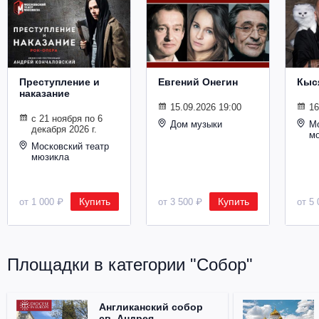
Металл
Преступление и
Евгений Онегин
Кыс
наказание
15.09.2026 19:00
16
с 21 ноября по 6
Дом музыки
Мо
декабря 2026 г.
м
Московский театр
мюзикла
Купить
Купить
от 1 000 ₽
от 3 500 ₽
от 5 
Площадки в категории "Собор"
Англиканский собор
св. Андрея