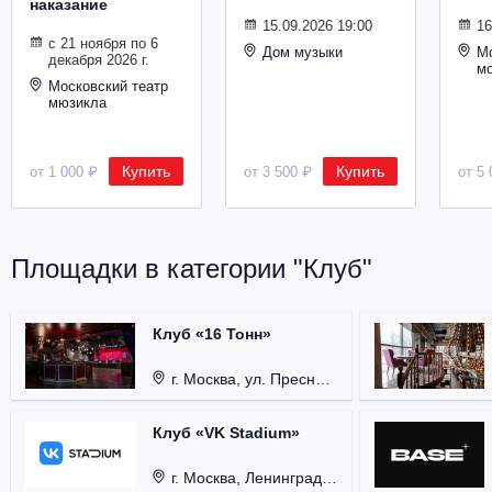
наказание
Металл
15.09.2026 19:00
16
с 21 ноября по 6
Дом музыки
Мо
декабря 2026 г.
м
Московский театр
мюзикла
Купить
Купить
от 1 000 ₽
от 3 500 ₽
от 5 
Площадки в категории "Клуб"
Клуб «16 Тонн»
г. Москва, ул. Пресненский Вал, д. 6, стр. 1.
Клуб «VK Stadium»
г. Москва, Ленинградский проспект, д. 80, стр. 17.