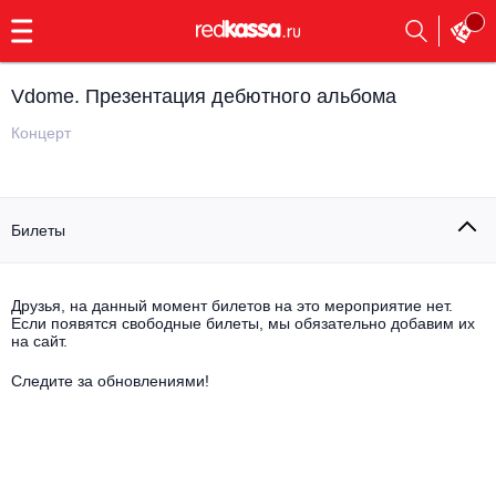
с
9:00
до
23:00
Vdome. Презентация дебютного альбома
Заказать
обратный
Концерт
звонок
Главная
Все события
Билеты
Выбрать мероприятие
Инди
Все события
Как купить
Электронная музыка
Друзья, на данный момент билетов на это мероприятие нет.
Если появятся свободные билеты, мы обязательно добавим их
на сайт.
Rap, hip-hop, RnB
Все события
Следите за обновлениями!
Контакты
Панк
Поэтический вечер
Все события
Выбрать другой город
Концерты на теплоходе
Опера